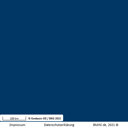
100 km
© Geobasis-DE / BKG 2015
Impressum
Datenschutzerklärung
BMWi.de, 2021 ©