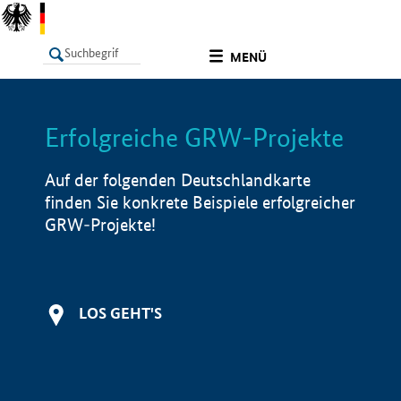
undefined
MENÜ
Erfolgreiche GRW-Projekte
LISTE
Filter
Info
Auf der folgenden Deutschlandkarte
finden Sie konkrete Beispiele erfolgreicher
GRW-Projekte!
LOS GEHT'S