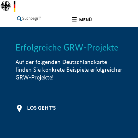
undefined
MENÜ
Erfolgreiche GRW-Projekte
LISTE
Filter
Info
Auf der folgenden Deutschlandkarte
finden Sie konkrete Beispiele erfolgreicher
GRW-Projekte!
LOS GEHT'S