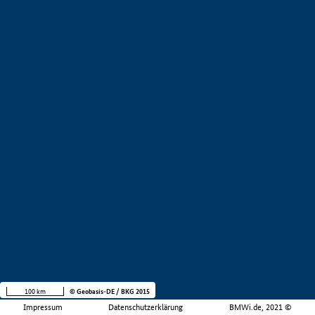
100 km
© Geobasis-DE / BKG 2015
Impressum
Datenschutzerklärung
BMWi.de, 2021 ©