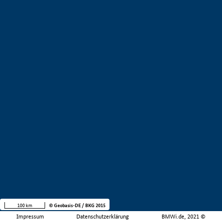
100 km
© Geobasis-DE / BKG 2015
Impressum
Datenschutzerklärung
BMWi.de, 2021 ©