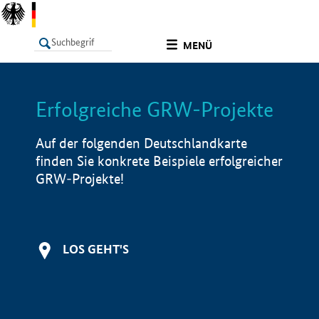
undefined
MENÜ
Erfolgreiche GRW-Projekte
LISTE
Filter
Info
Auf der folgenden Deutschlandkarte
finden Sie konkrete Beispiele erfolgreicher
GRW-Projekte!
LOS GEHT'S