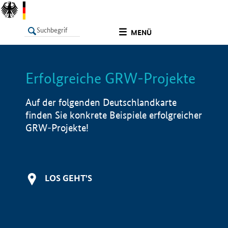
undefined
MENÜ
Erfolgreiche GRW-Projekte
LISTE
Filter
Info
Auf der folgenden Deutschlandkarte
finden Sie konkrete Beispiele erfolgreicher
GRW-Projekte!
LOS GEHT'S