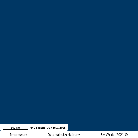
100 km
© Geobasis-DE / BKG 2015
Impressum
Datenschutzerklärung
BMWi.de, 2021 ©