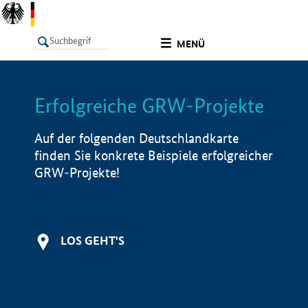
undefined
MENÜ
Erfolgreiche GRW-Projekte
LISTE
Filter
Info
Auf der folgenden Deutschlandkarte
finden Sie konkrete Beispiele erfolgreicher
GRW-Projekte!
LOS GEHT'S