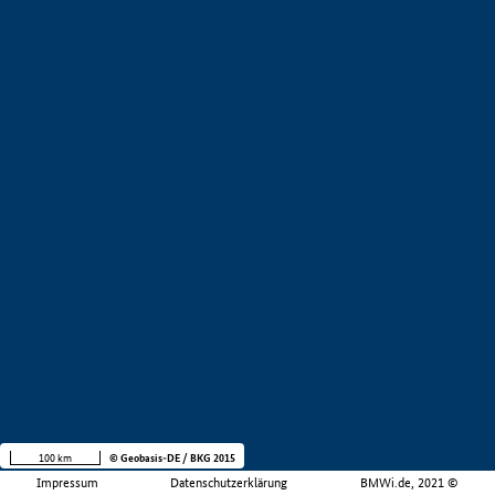
100 km
© Geobasis-DE / BKG 2015
Impressum
Datenschutzerklärung
BMWi.de, 2021 ©