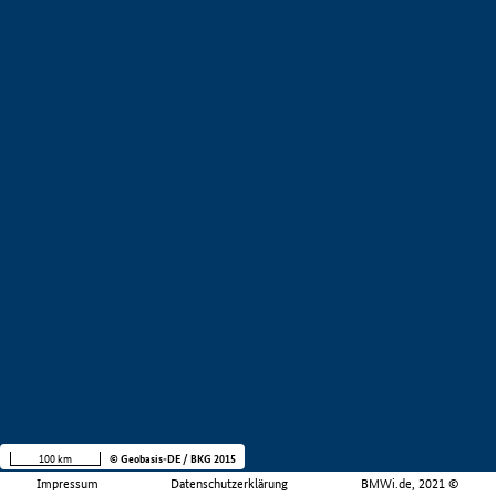
100 km
© Geobasis-DE / BKG 2015
Impressum
Datenschutzerklärung
BMWi.de, 2021 ©