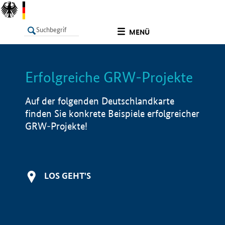
undefined
MENÜ
Erfolgreiche GRW-Projekte
LISTE
Filter
Info
Auf der folgenden Deutschlandkarte
finden Sie konkrete Beispiele erfolgreicher
GRW-Projekte!
LOS GEHT'S