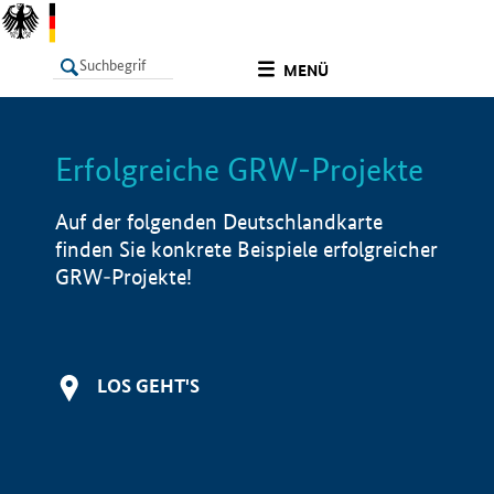
undefined
MENÜ
Erfolgreiche GRW-Projekte
LISTE
Filter
Info
Auf der folgenden Deutschlandkarte
finden Sie konkrete Beispiele erfolgreicher
GRW-Projekte!
LOS GEHT'S