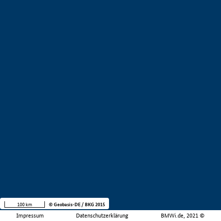
100 km
© Geobasis-DE / BKG 2015
Impressum
Datenschutzerklärung
BMWi.de, 2021 ©