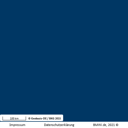
100 km
© Geobasis-DE / BKG 2015
Impressum
Datenschutzerklärung
BMWi.de, 2021 ©