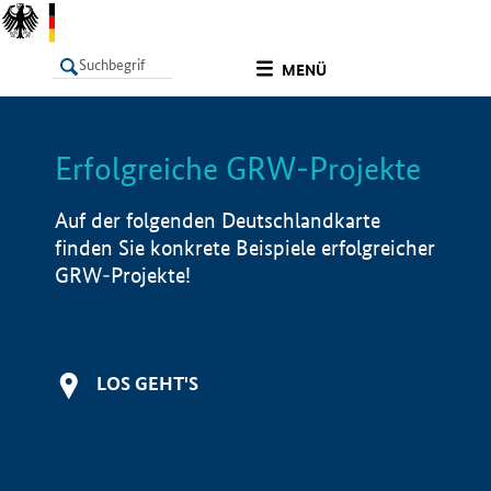
undefined
MENÜ
Erfolgreiche GRW-Projekte
LISTE
Filter
Info
Auf der folgenden Deutschlandkarte
finden Sie konkrete Beispiele erfolgreicher
GRW-Projekte!
LOS GEHT'S