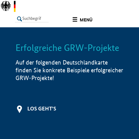
undefined
MENÜ
Erfolgreiche GRW-Projekte
LISTE
Filter
Info
Auf der folgenden Deutschlandkarte
finden Sie konkrete Beispiele erfolgreicher
GRW-Projekte!
LOS GEHT'S