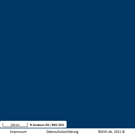
100 km
© Geobasis-DE / BKG 2015
Impressum
Datenschutzerklärung
BMWi.de, 2021 ©