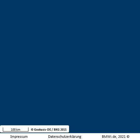
100 km
© Geobasis-DE / BKG 2015
Impressum
Datenschutzerklärung
BMWi.de, 2021 ©