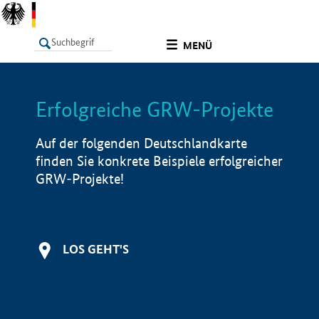
undefined
MENÜ
Erfolgreiche GRW-Projekte
LISTE
Filter
Info
Auf der folgenden Deutschlandkarte
finden Sie konkrete Beispiele erfolgreicher
GRW-Projekte!
LOS GEHT'S