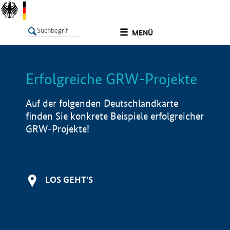
undefined
MENÜ
Erfolgreiche GRW-Projekte
LISTE
Filter
Info
Auf der folgenden Deutschlandkarte
finden Sie konkrete Beispiele erfolgreicher
GRW-Projekte!
LOS GEHT'S