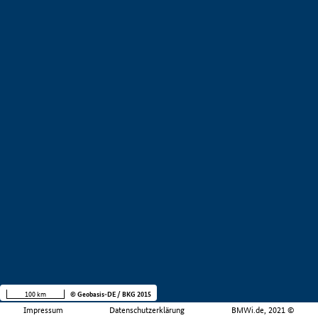
100 km
© Geobasis-DE / BKG 2015
Impressum
Datenschutzerklärung
BMWi.de, 2021 ©