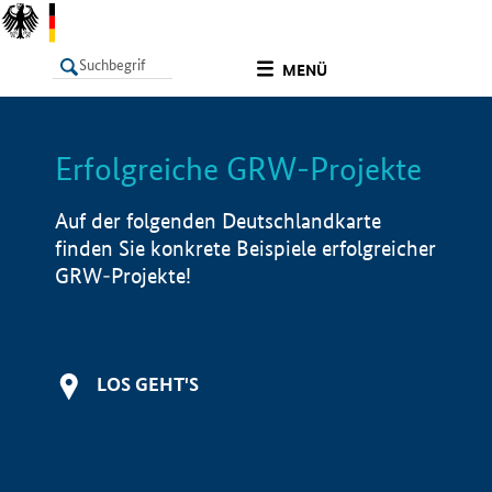
undefined
MENÜ
Erfolgreiche GRW-Projekte
LISTE
Filter
Info
Auf der folgenden Deutschlandkarte
finden Sie konkrete Beispiele erfolgreicher
GRW-Projekte!
LOS GEHT'S