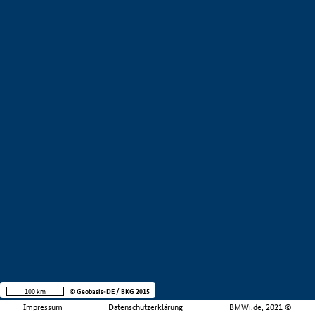
100 km
© Geobasis-DE / BKG 2015
Impressum
Datenschutzerklärung
BMWi.de, 2021 ©