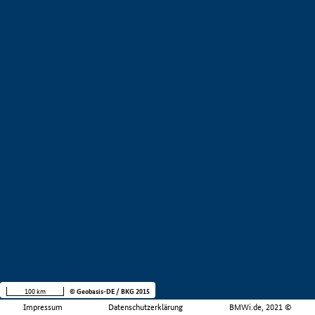
100 km
© Geobasis-DE / BKG 2015
Impressum
Datenschutzerklärung
BMWi.de, 2021 ©