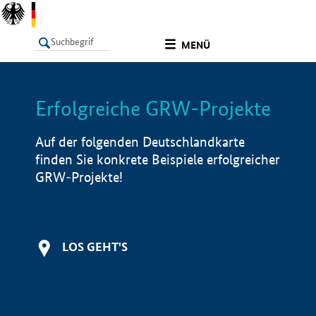
undefined
MENÜ
Erfolgreiche GRW-Projekte
LISTE
Filter
Info
Auf der folgenden Deutschlandkarte
finden Sie konkrete Beispiele erfolgreicher
GRW-Projekte!
LOS GEHT'S