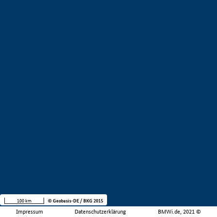
100 km
© Geobasis-DE / BKG 2015
Impressum
Datenschutzerklärung
BMWi.de, 2021 ©