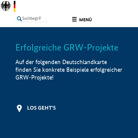
undefined
MENÜ
Erfolgreiche GRW-Projekte
LISTE
Filter
Info
Auf der folgenden Deutschlandkarte
finden Sie konkrete Beispiele erfolgreicher
GRW-Projekte!
LOS GEHT'S