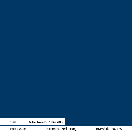
100 km
© Geobasis-DE / BKG 2015
Impressum
Datenschutzerklärung
BMWi.de, 2021 ©