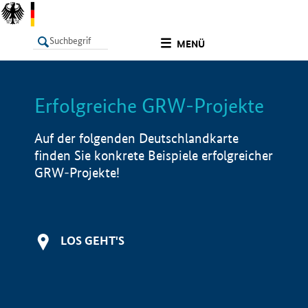
undefined
MENÜ
Erfolgreiche GRW-Projekte
LISTE
Filter
Info
Auf der folgenden Deutschlandkarte
finden Sie konkrete Beispiele erfolgreicher
GRW-Projekte!
LOS GEHT'S