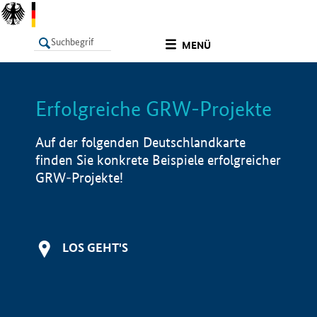
undefined
MENÜ
Erfolgreiche GRW-Projekte
LISTE
Filter
Info
Auf der folgenden Deutschlandkarte
finden Sie konkrete Beispiele erfolgreicher
GRW-Projekte!
LOS GEHT'S