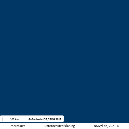
100 km
© Geobasis-DE / BKG 2015
Impressum
Datenschutzerklärung
BMWi.de, 2021 ©