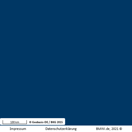
100 km
© Geobasis-DE / BKG 2015
Impressum
Datenschutzerklärung
BMWi.de, 2021 ©