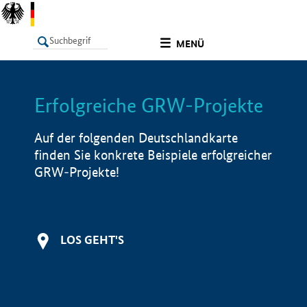
undefined
MENÜ
Erfolgreiche GRW-Projekte
LISTE
Filter
Info
Auf der folgenden Deutschlandkarte
finden Sie konkrete Beispiele erfolgreicher
GRW-Projekte!
LOS GEHT'S