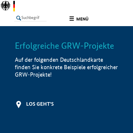
undefined
MENÜ
Erfolgreiche GRW-Projekte
LISTE
Filter
Info
Auf der folgenden Deutschlandkarte
finden Sie konkrete Beispiele erfolgreicher
GRW-Projekte!
LOS GEHT'S