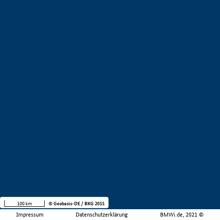
100 km
© Geobasis-DE / BKG 2015
Impressum
Datenschutzerklärung
BMWi.de, 2021 ©