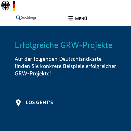
undefined
MENÜ
Erfolgreiche GRW-Projekte
LISTE
Filter
Info
Auf der folgenden Deutschlandkarte
finden Sie konkrete Beispiele erfolgreicher
GRW-Projekte!
LOS GEHT'S