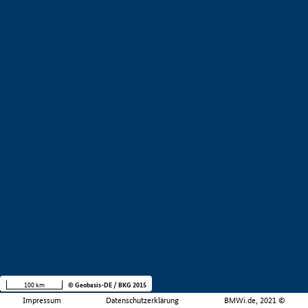
100 km
© Geobasis-DE / BKG 2015
Impressum
Datenschutzerklärung
BMWi.de, 2021 ©