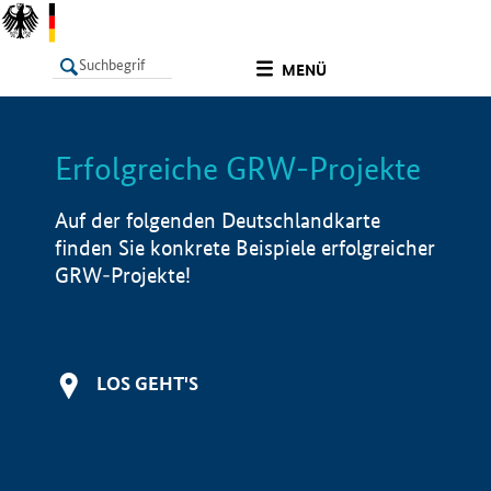
undefined
MENÜ
Erfolgreiche GRW-Projekte
LISTE
Filter
Info
Auf der folgenden Deutschlandkarte
finden Sie konkrete Beispiele erfolgreicher
GRW-Projekte!
LOS GEHT'S