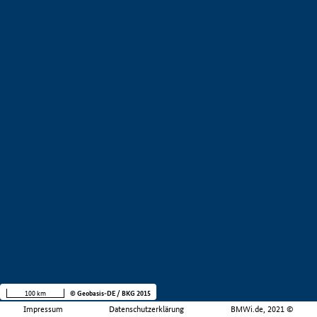
100 km
© Geobasis-DE / BKG 2015
Impressum
Datenschutzerklärung
BMWi.de, 2021 ©