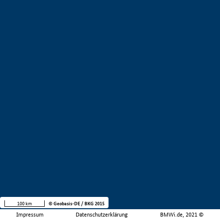
100 km
© Geobasis-DE / BKG 2015
Impressum
Datenschutzerklärung
BMWi.de, 2021 ©