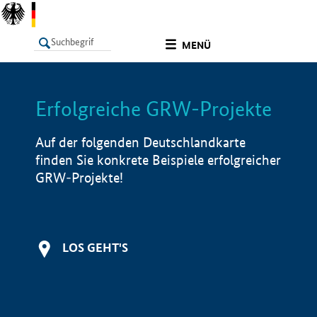
undefined
MENÜ
Erfolgreiche GRW-Projekte
LISTE
Filter
Info
Auf der folgenden Deutschlandkarte
finden Sie konkrete Beispiele erfolgreicher
GRW-Projekte!
LOS GEHT'S