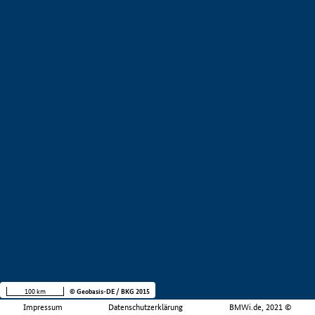
100 km
© Geobasis-DE / BKG 2015
Impressum
Datenschutzerklärung
BMWi.de, 2021 ©