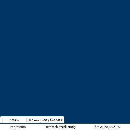
100 km
© Geobasis-DE / BKG 2015
Impressum
Datenschutzerklärung
BMWi.de, 2021 ©