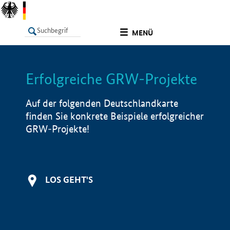
undefined
MENÜ
Erfolgreiche GRW-Projekte
LISTE
Filter
Info
Auf der folgenden Deutschlandkarte
finden Sie konkrete Beispiele erfolgreicher
GRW-Projekte!
LOS GEHT'S