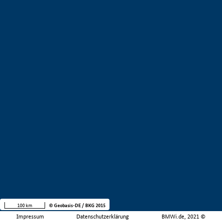
100 km
© Geobasis-DE / BKG 2015
Impressum
Datenschutzerklärung
BMWi.de, 2021 ©