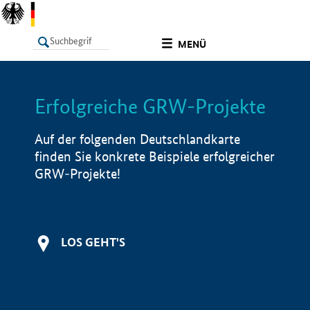
undefined
MENÜ
Erfolgreiche GRW-Projekte
LISTE
Filter
Info
Auf der folgenden Deutschlandkarte
finden Sie konkrete Beispiele erfolgreicher
GRW-Projekte!
LOS GEHT'S