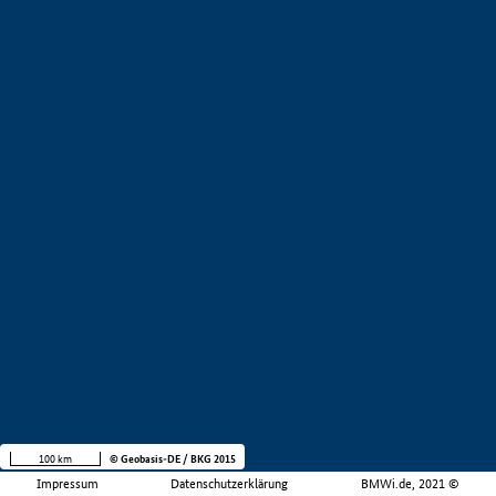
100 km
© Geobasis-DE / BKG 2015
Impressum
Datenschutzerklärung
BMWi.de, 2021 ©