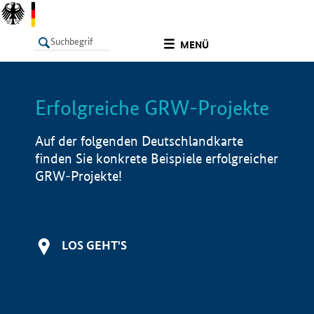
undefined
MENÜ
Erfolgreiche GRW-Projekte
LISTE
Filter
Info
Auf der folgenden Deutschlandkarte
finden Sie konkrete Beispiele erfolgreicher
GRW-Projekte!
LOS GEHT'S