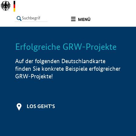
undefined
MENÜ
Erfolgreiche GRW-Projekte
LISTE
Filter
Info
Auf der folgenden Deutschlandkarte
finden Sie konkrete Beispiele erfolgreicher
GRW-Projekte!
LOS GEHT'S