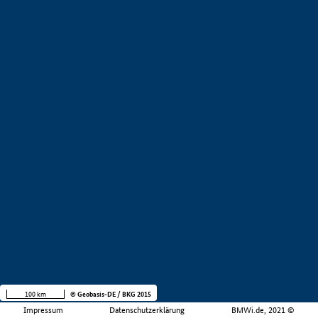
100 km
© Geobasis-DE / BKG 2015
Impressum
Datenschutzerklärung
BMWi.de, 2021 ©