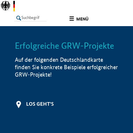
undefined
MENÜ
Erfolgreiche GRW-Projekte
LISTE
Filter
Info
Auf der folgenden Deutschlandkarte
finden Sie konkrete Beispiele erfolgreicher
GRW-Projekte!
LOS GEHT'S