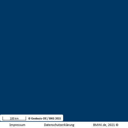
100 km
© Geobasis-DE / BKG 2015
Impressum
Datenschutzerklärung
BMWi.de, 2021 ©