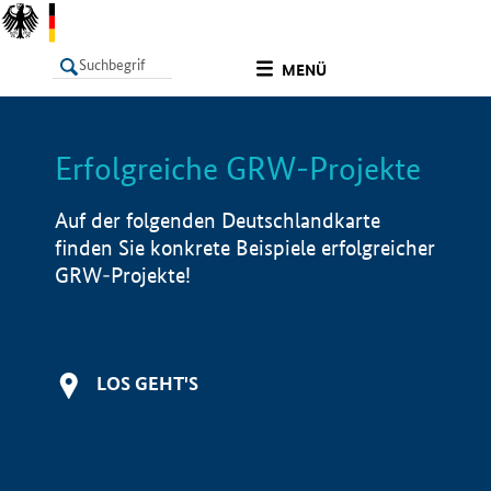
undefined
MENÜ
Erfolgreiche GRW-Projekte
LISTE
Filter
Info
Auf der folgenden Deutschlandkarte
finden Sie konkrete Beispiele erfolgreicher
GRW-Projekte!
LOS GEHT'S