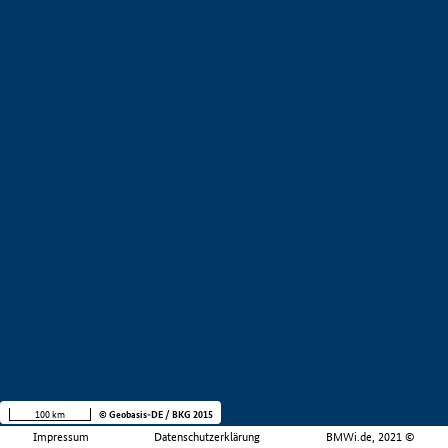
100 km
© Geobasis-DE / BKG 2015
Impressum
Datenschutzerklärung
BMWi.de, 2021 ©