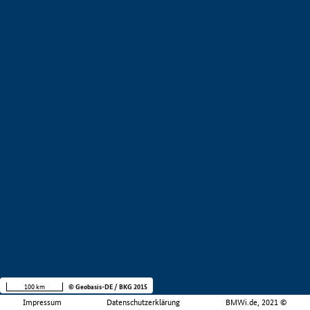
100 km
© Geobasis-DE / BKG 2015
Impressum
Datenschutzerklärung
BMWi.de, 2021 ©