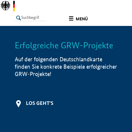
undefined
MENÜ
Erfolgreiche GRW-Projekte
LISTE
Filter
Info
Auf der folgenden Deutschlandkarte
finden Sie konkrete Beispiele erfolgreicher
GRW-Projekte!
LOS GEHT'S