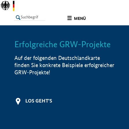
undefined
MENÜ
Erfolgreiche GRW-Projekte
LISTE
Filter
Info
Auf der folgenden Deutschlandkarte
finden Sie konkrete Beispiele erfolgreicher
GRW-Projekte!
LOS GEHT'S