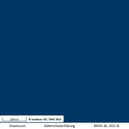
100 km
© Geobasis-DE / BKG 2015
Impressum
Datenschutzerklärung
BMWi.de, 2021 ©