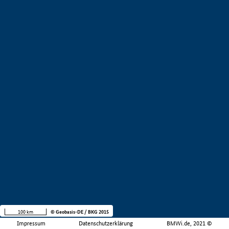
100 km
© Geobasis-DE / BKG 2015
Impressum
Datenschutzerklärung
BMWi.de, 2021 ©