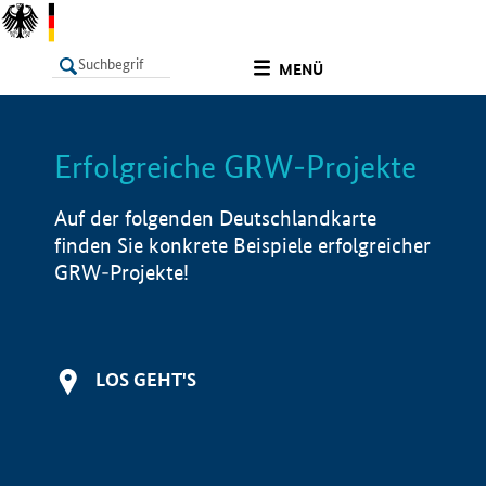
undefined
MENÜ
Erfolgreiche GRW-Projekte
LISTE
Filter
Info
Auf der folgenden Deutschlandkarte
finden Sie konkrete Beispiele erfolgreicher
GRW-Projekte!
LOS GEHT'S