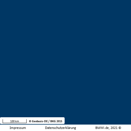
100 km
© Geobasis-DE / BKG 2015
Impressum
Datenschutzerklärung
BMWi.de, 2021 ©