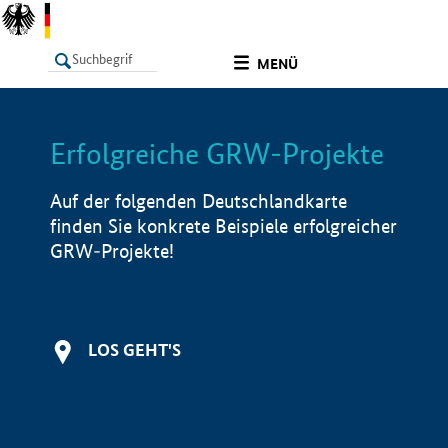
undefined
MENÜ
Erfolgreiche GRW-Projekte
LISTE
Filter
Info
Auf der folgenden Deutschlandkarte
finden Sie konkrete Beispiele erfolgreicher
GRW-Projekte!
LOS GEHT'S