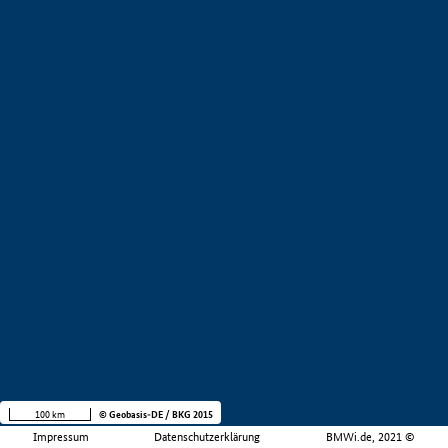
100 km
© Geobasis-DE / BKG 2015
Impressum
Datenschutzerklärung
BMWi.de, 2021 ©