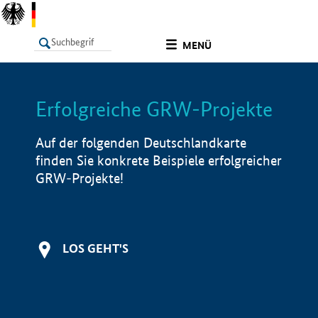
undefined
MENÜ
Erfolgreiche GRW-Projekte
LISTE
Filter
Info
Auf der folgenden Deutschlandkarte
finden Sie konkrete Beispiele erfolgreicher
GRW-Projekte!
LOS GEHT'S