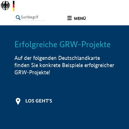
undefined
MENÜ
Erfolgreiche GRW-Projekte
LISTE
Filter
Info
Auf der folgenden Deutschlandkarte
finden Sie konkrete Beispiele erfolgreicher
GRW-Projekte!
LOS GEHT'S