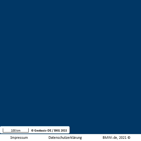
100 km
© Geobasis-DE / BKG 2015
Impressum
Datenschutzerklärung
BMWi.de, 2021 ©