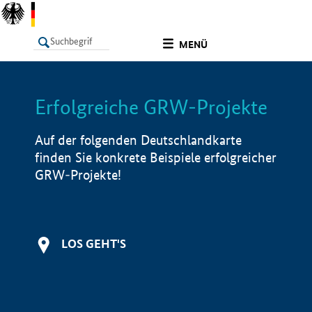
undefined
MENÜ
Erfolgreiche GRW-Projekte
LISTE
Filter
Info
Auf der folgenden Deutschlandkarte
finden Sie konkrete Beispiele erfolgreicher
GRW-Projekte!
LOS GEHT'S