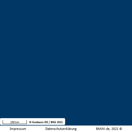
100 km
© Geobasis-DE / BKG 2015
Impressum
Datenschutzerklärung
BMWi.de, 2021 ©