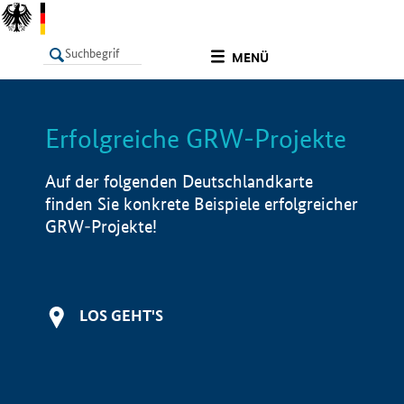
undefined
MENÜ
Erfolgreiche GRW-Projekte
LISTE
Filter
Info
Auf der folgenden Deutschlandkarte
finden Sie konkrete Beispiele erfolgreicher
GRW-Projekte!
LOS GEHT'S