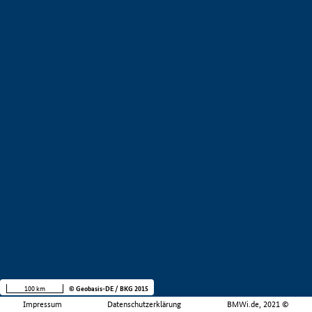
100 km
© Geobasis-DE / BKG 2015
Impressum
Datenschutzerklärung
BMWi.de, 2021 ©