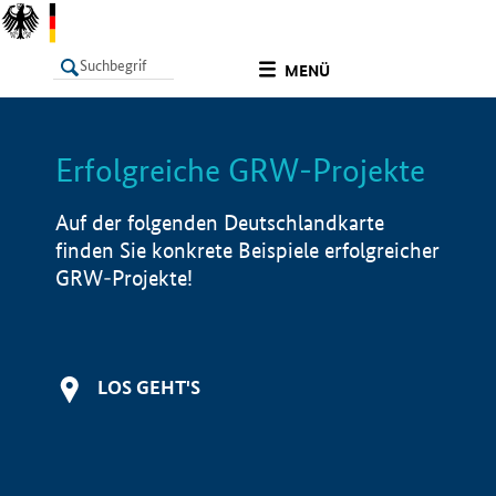
undefined
MENÜ
Erfolgreiche GRW-Projekte
LISTE
Filter
Info
Auf der folgenden Deutschlandkarte
finden Sie konkrete Beispiele erfolgreicher
GRW-Projekte!
LOS GEHT'S