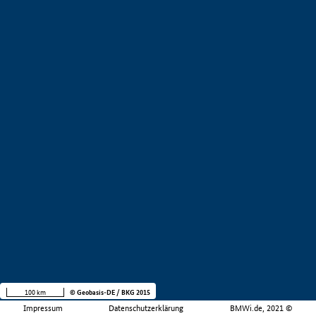
100 km
© Geobasis-DE / BKG 2015
Impressum
Datenschutzerklärung
BMWi.de, 2021 ©