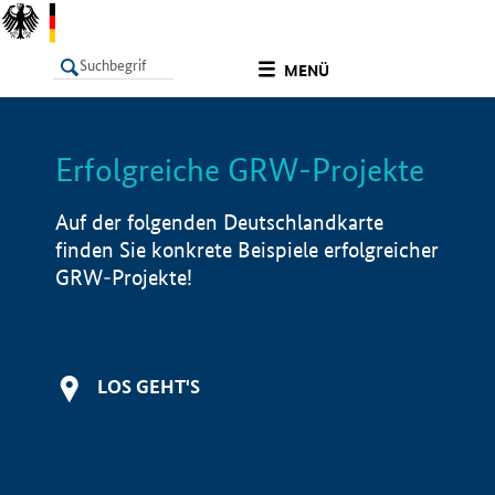
undefined
MENÜ
Erfolgreiche GRW-Projekte
LISTE
Filter
Info
Auf der folgenden Deutschlandkarte
finden Sie konkrete Beispiele erfolgreicher
GRW-Projekte!
LOS GEHT'S