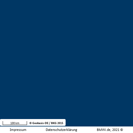
100 km
© Geobasis-DE / BKG 2015
Impressum
Datenschutzerklärung
BMWi.de, 2021 ©