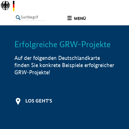
undefined
MENÜ
Erfolgreiche GRW-Projekte
LISTE
Filter
Info
Auf der folgenden Deutschlandkarte
finden Sie konkrete Beispiele erfolgreicher
GRW-Projekte!
LOS GEHT'S