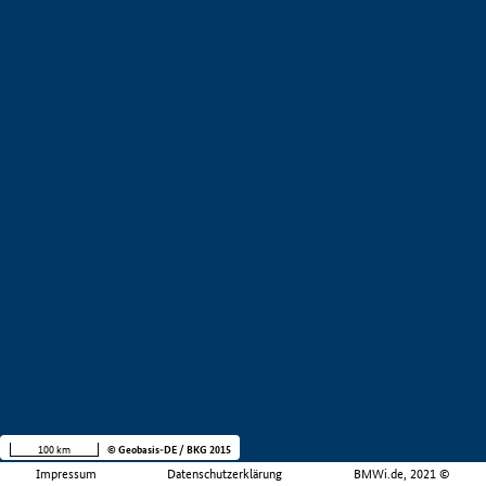
100 km
© Geobasis-DE / BKG 2015
Impressum
Datenschutzerklärung
BMWi.de, 2021 ©