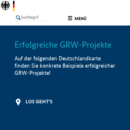
undefined
MENÜ
Erfolgreiche GRW-Projekte
LISTE
Filter
Info
Auf der folgenden Deutschlandkarte
finden Sie konkrete Beispiele erfolgreicher
GRW-Projekte!
LOS GEHT'S