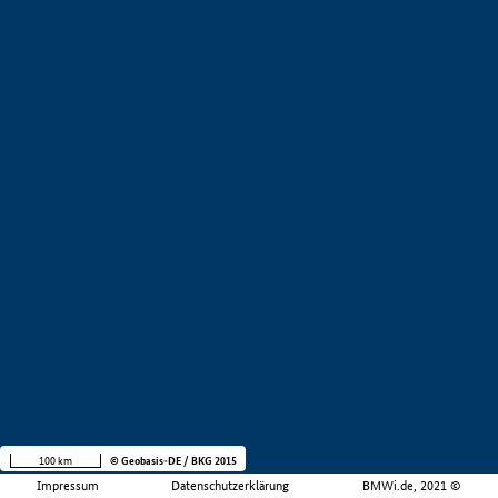
100 km
© Geobasis-DE / BKG 2015
Impressum
Datenschutzerklärung
BMWi.de, 2021 ©