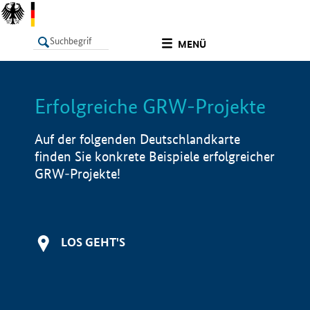
undefined
MENÜ
Erfolgreiche GRW-Projekte
LISTE
Filter
Info
Auf der folgenden Deutschlandkarte
finden Sie konkrete Beispiele erfolgreicher
GRW-Projekte!
LOS GEHT'S