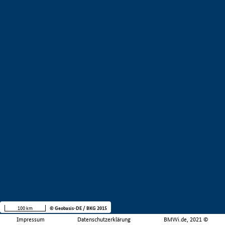
100 km
© Geobasis-DE / BKG 2015
Impressum
Datenschutzerklärung
BMWi.de, 2021 ©