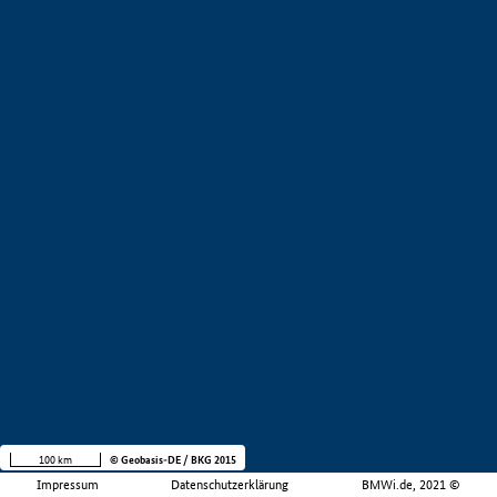
100 km
© Geobasis-DE / BKG 2015
Impressum
Datenschutzerklärung
BMWi.de, 2021 ©