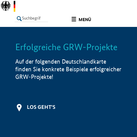
undefined
MENÜ
Erfolgreiche GRW-Projekte
LISTE
Filter
Info
Auf der folgenden Deutschlandkarte
finden Sie konkrete Beispiele erfolgreicher
GRW-Projekte!
LOS GEHT'S