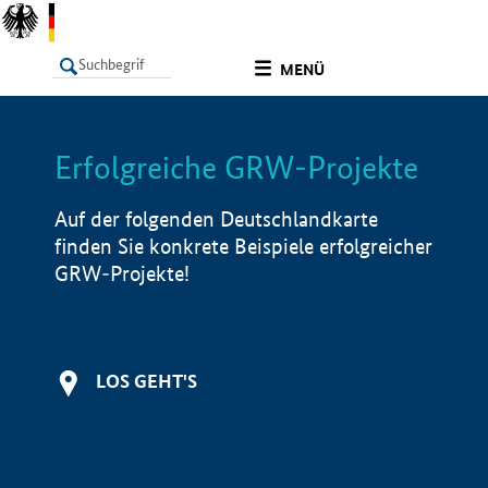
undefined
MENÜ
Erfolgreiche GRW-Projekte
LISTE
Filter
Info
Auf der folgenden Deutschlandkarte
finden Sie konkrete Beispiele erfolgreicher
GRW-Projekte!
LOS GEHT'S