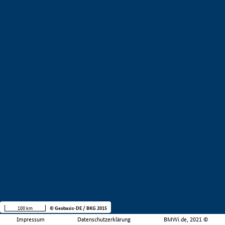
100 km
© Geobasis-DE / BKG 2015
Impressum
Datenschutzerklärung
BMWi.de, 2021 ©