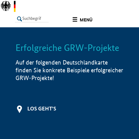
undefined
MENÜ
Erfolgreiche GRW-Projekte
LISTE
Filter
Info
Auf der folgenden Deutschlandkarte
finden Sie konkrete Beispiele erfolgreicher
GRW-Projekte!
LOS GEHT'S