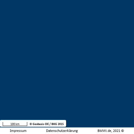
100 km
© Geobasis-DE / BKG 2015
Impressum
Datenschutzerklärung
BMWi.de, 2021 ©