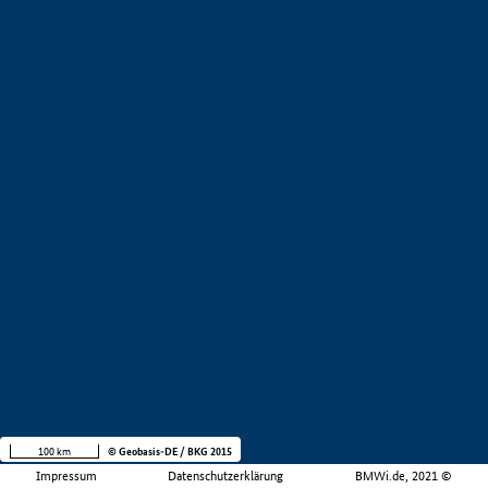
100 km
© Geobasis-DE / BKG 2015
Impressum
Datenschutzerklärung
BMWi.de, 2021 ©