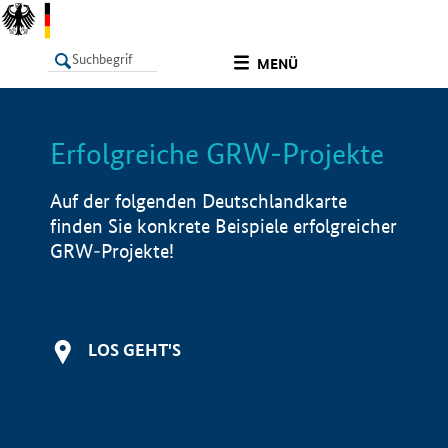
undefined
MENÜ
Erfolgreiche GRW-Projekte
LISTE
Filter
Info
Auf der folgenden Deutschlandkarte
finden Sie konkrete Beispiele erfolgreicher
GRW-Projekte!
LOS GEHT'S