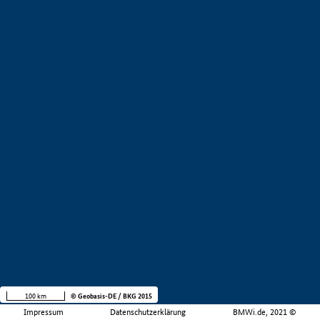
100 km
© Geobasis-DE / BKG 2015
Impressum
Datenschutzerklärung
BMWi.de, 2021 ©