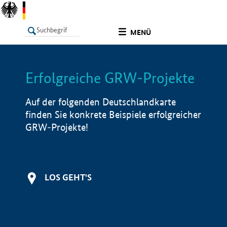
undefined
MENÜ
Erfolgreiche GRW-Projekte
LISTE
Filter
Info
Auf der folgenden Deutschlandkarte
finden Sie konkrete Beispiele erfolgreicher
GRW-Projekte!
LOS GEHT'S