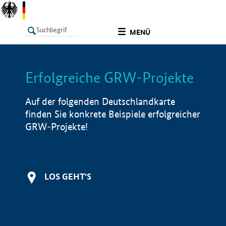
undefined
MENÜ
Erfolgreiche GRW-Projekte
LISTE
Filter
Info
Auf der folgenden Deutschlandkarte
finden Sie konkrete Beispiele erfolgreicher
GRW-Projekte!
LOS GEHT'S