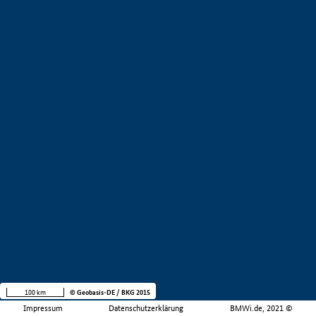
100 km
© Geobasis-DE / BKG 2015
Impressum
Datenschutzerklärung
BMWi.de, 2021 ©