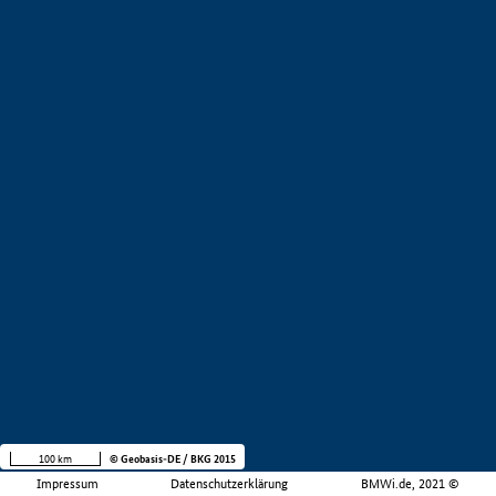
100 km
© Geobasis-DE / BKG 2015
Impressum
Datenschutzerklärung
BMWi.de, 2021 ©