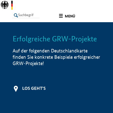
undefined
MENÜ
Erfolgreiche GRW-Projekte
LISTE
Filter
Info
Auf der folgenden Deutschlandkarte
finden Sie konkrete Beispiele erfolgreicher
GRW-Projekte!
LOS GEHT'S