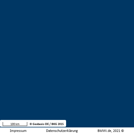
100 km
© Geobasis-DE / BKG 2015
Impressum
Datenschutzerklärung
BMWi.de, 2021 ©