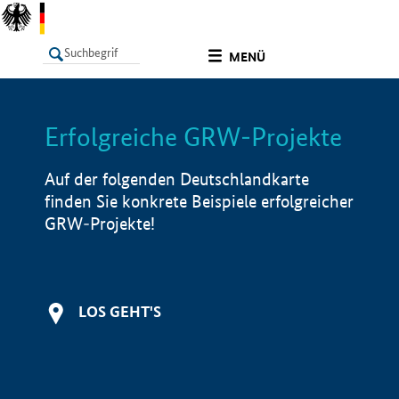
undefined
MENÜ
Erfolgreiche GRW-Projekte
LISTE
Filter
Info
Auf der folgenden Deutschlandkarte
finden Sie konkrete Beispiele erfolgreicher
GRW-Projekte!
LOS GEHT'S