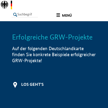
undefined
MENÜ
Erfolgreiche GRW-Projekte
LISTE
Filter
Info
Auf der folgenden Deutschlandkarte
finden Sie konkrete Beispiele erfolgreicher
GRW-Projekte!
LOS GEHT'S