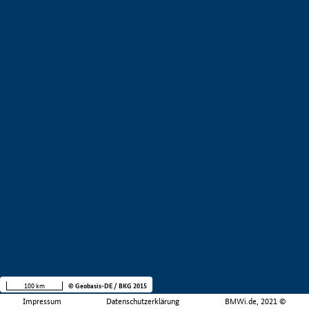
100 km
© Geobasis-DE / BKG 2015
Impressum
Datenschutzerklärung
BMWi.de, 2021 ©